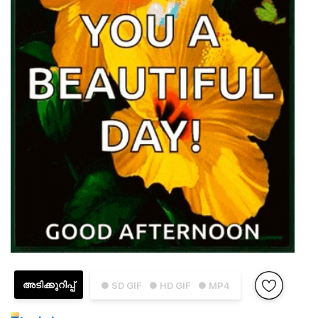
അടിക്കുറിപ്പ്
● SD GIF
● HD GIF
● MP4