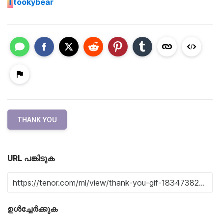
T
tookybear
THANK YOU
URL പങ്കിടുക
ഉൾച്ചേർക്കുക