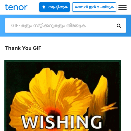
സൃഷ്ടിക്കുക
സൈൻ ഇൻ ചെയ്യുക
Thank You GIF