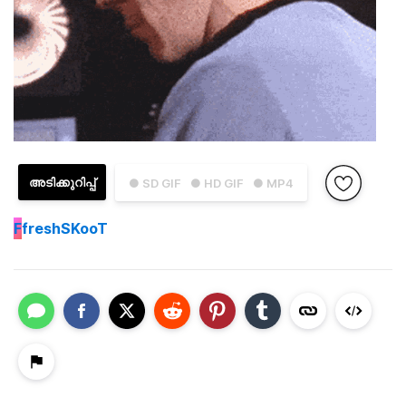
അടിക്കുറിപ്പ്
● SD GIF
● HD GIF
● MP4
F
freshSKooT