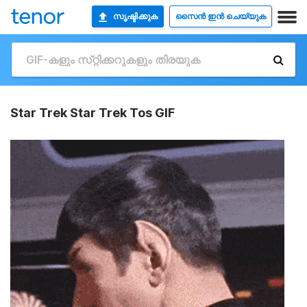
സൃഷ്ടിക്കുക
സൈൻ ഇൻ ചെയ്യുക
Star Trek Star Trek Tos GIF