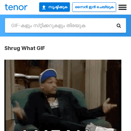
സൃഷ്ടിക്കുക
സൈൻ ഇൻ ചെയ്യുക
Shrug What GIF