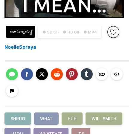
അടിക്കുറിപ്പ്
● SD GIF
● HD GIF
● MP4
NoelleSoraya
SHRUG
WHAT
HUH
WILL SMITH
I MEAN
WHATEVER
IDK