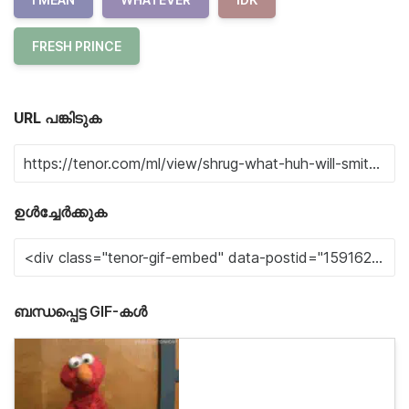
FRESH PRINCE
URL പങ്കിടുക
ഉൾച്ചേർക്കുക
ബന്ധപ്പെട്ട GIF-കൾ