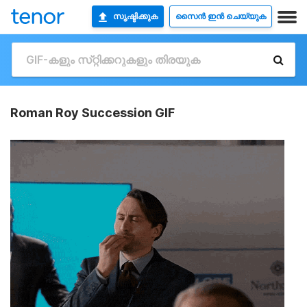
സൃഷ്ടിക്കുക
സൈൻ ഇൻ ചെയ്യുക
Roman Roy Succession GIF