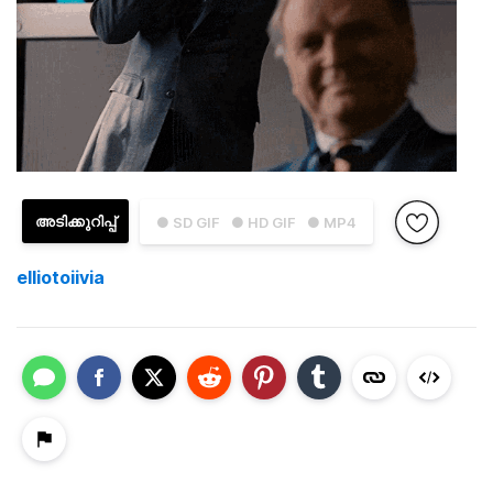
അടിക്കുറിപ്പ്
● SD GIF
● HD GIF
● MP4
elliotoiivia