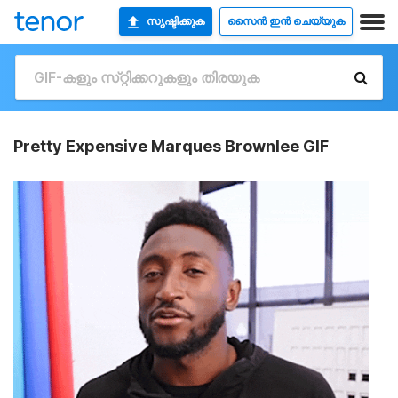
സൃഷ്ടിക്കുക
സൈൻ ഇൻ ചെയ്യുക
Pretty Expensive Marques Brownlee GIF