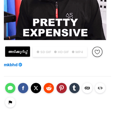
അടിക്കുറിപ്പ്
● SD GIF
● HD GIF
● MP4
mkbhd