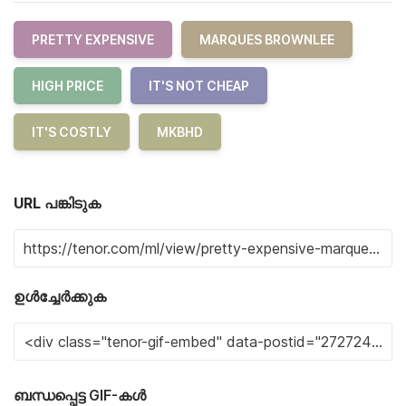
PRETTY EXPENSIVE
MARQUES BROWNLEE
HIGH PRICE
IT'S NOT CHEAP
IT'S COSTLY
MKBHD
URL പങ്കിടുക
ഉൾച്ചേർക്കുക
ബന്ധപ്പെട്ട GIF-കൾ