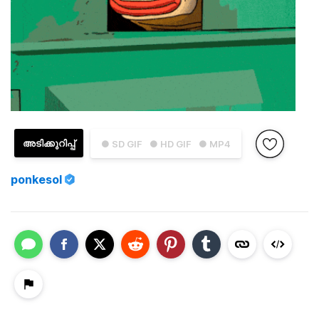
അടിക്കുറിപ്പ്
● SD GIF
● HD GIF
● MP4
ponkesol