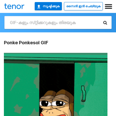
സൃഷ്ടിക്കുക
സൈൻ ഇൻ ചെയ്യുക
Ponke Ponkesol GIF