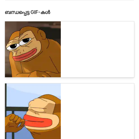
ബന്ധപ്പെട്ട GIF-കൾ