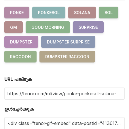
PONKE
PONKESOL
SOLANA
SOL
GM
GOOD MORNING
SURPRISE
DUMPSTER
DUMPSTER SURPRISE
RACCOON
DUMPSTER RACCOON
URL പങ്കിടുക
ഉൾച്ചേർക്കുക