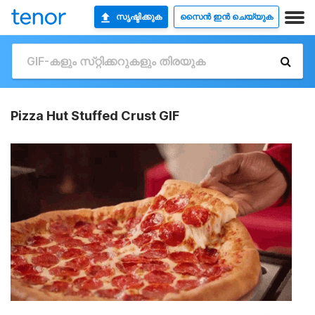
സൃഷ്ടിക്കുക
സൈൻ ഇൻ ചെയ്യുക
Pizza Hut Stuffed Crust GIF