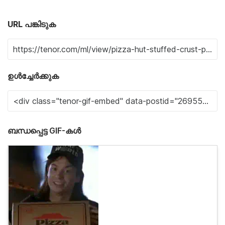
URL പങ്കിടുക
ഉൾച്ചേർക്കുക
ബന്ധപ്പെട്ട GIF-കൾ