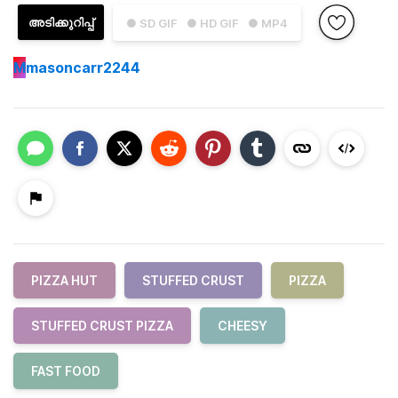
അടിക്കുറിപ്പ്
● SD GIF
● HD GIF
● MP4
M
masoncarr2244
PIZZA HUT
STUFFED CRUST
PIZZA
STUFFED CRUST PIZZA
CHEESY
FAST FOOD