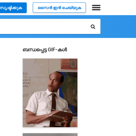
സൃഷ്ടിക്കുക
സൈൻ ഇൻ ചെയ്യുക
ബന്ധപ്പെട്ട GIF-കൾ