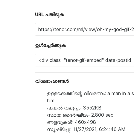
URL പങ്കിടുക
ഉൾച്ചേർക്കുക
വിശദാംശങ്ങൾ
ഉള്ളടക്കത്തിന്റെ വിവരണം: a man in a s
him
ഫയൽ വലുപ്പം: 3552KB
സമയ ദൈർഘ്യം: 2.800 sec
അളവുകൾ: 460x498
സൃഷ്‌ടിച്ചു: 11/27/2021, 6:24:46 AM