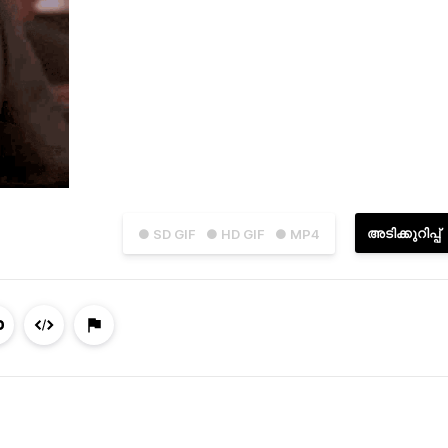
അടിക്കുറിപ്പ്
● SD GIF
● HD GIF
● MP4