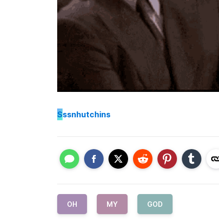
S
ssnhutchins
OH
MY
GOD