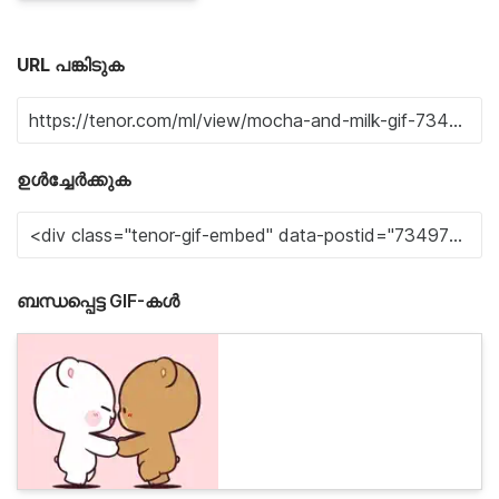
URL പങ്കിടുക
ഉൾച്ചേർക്കുക
ബന്ധപ്പെട്ട GIF-കൾ