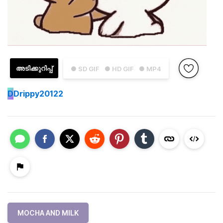
അടിക്കുറിപ്പ്
● SD GIF
● HD GIF
● MP4
D
Drippy20122
MOCHA AND MILK