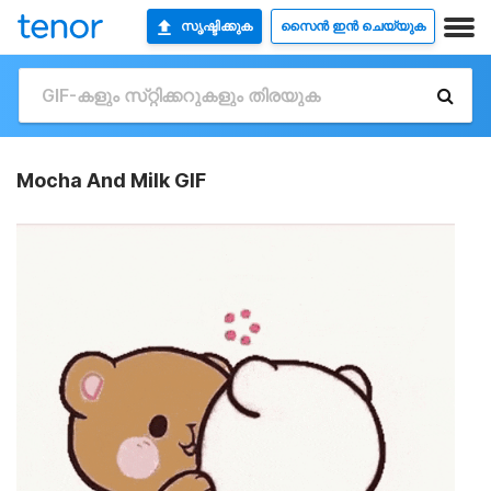
സൃഷ്ടിക്കുക
സൈൻ ഇൻ ചെയ്യുക
Mocha And Milk GIF