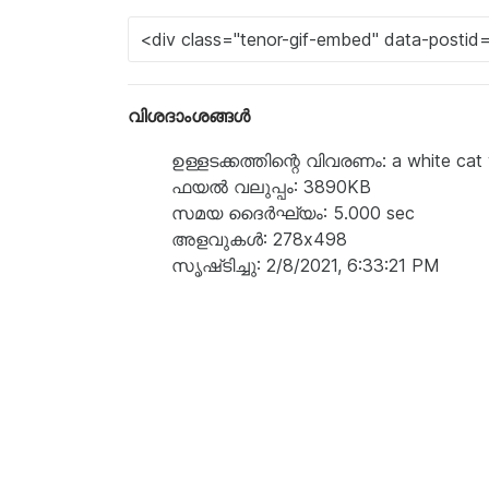
വിശദാംശങ്ങൾ
ഉള്ളടക്കത്തിന്റെ വിവരണം: a white cat wr
ഫയൽ വലുപ്പം: 3890KB
സമയ ദൈർഘ്യം: 5.000 sec
അളവുകൾ: 278x498
സൃഷ്‌ടിച്ചു: 2/8/2021, 6:33:21 PM