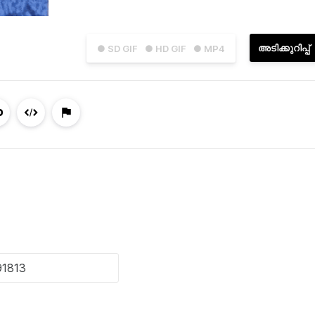
അടിക്കുറിപ്പ്
● SD GIF
● HD GIF
● MP4