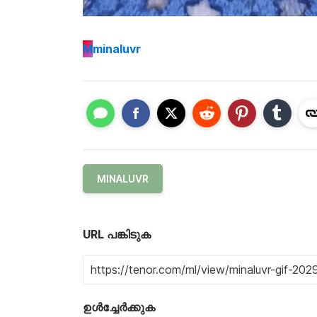
M
minaluvr
MINALUVR
URL പങ്കിടുക
ഉൾച്ചേർക്കുക