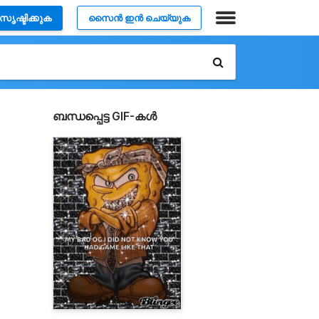
സൃഷ്ടിക്കുക
സൈൻ ഇൻ ചെയ്യുക
ബന്ധപ്പെട്ട GIF-കൾ