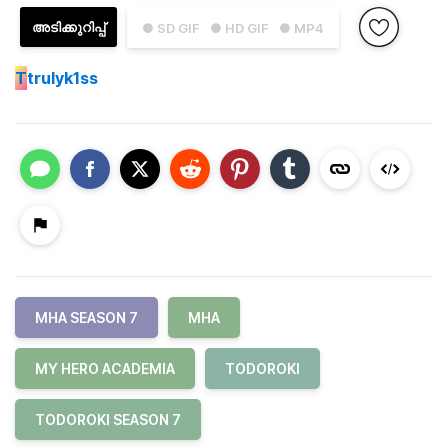
അടിക്കുറിപ്പ്
● SD GIF
● HD GIF
● MP4
T
trulyk1ss
MHA SEASON 7
MHA
MY HERO ACADEMIA
TODOROKI
TODOROKI SEASON 7