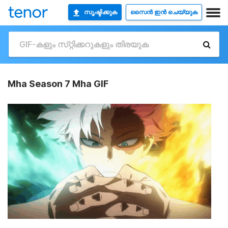
സൃഷ്ടിക്കുക
സൈൻ ഇൻ ചെയ്യുക
Mha Season 7 Mha GIF