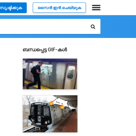
സൃഷ്ടിക്കുക
സൈൻ ഇൻ ചെയ്യുക
ബന്ധപ്പെട്ട GIF-കൾ