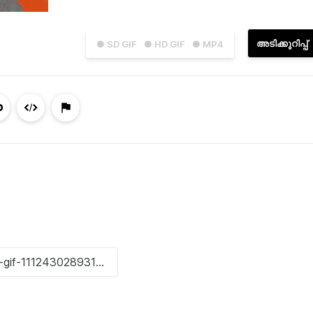
അടിക്കുറിപ്പ്
● SD GIF
● HD GIF
● MP4