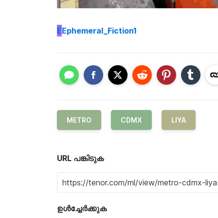
E
Ephemeral_Fiction1
METRO
CDMX
LIYA
URL പങ്കിടുക
ഉൾച്ചേർക്കുക