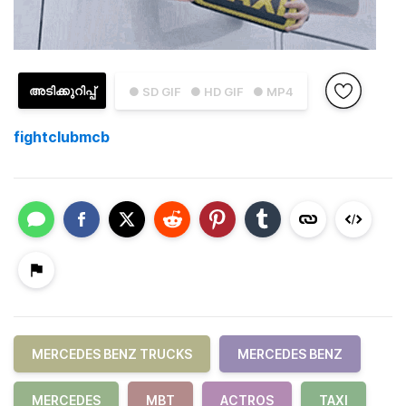
അടിക്കുറിപ്പ്
● SD GIF
● HD GIF
● MP4
fightclubmcb
MERCEDES BENZ TRUCKS
MERCEDES BENZ
MERCEDES
MBT
ACTROS
TAXI