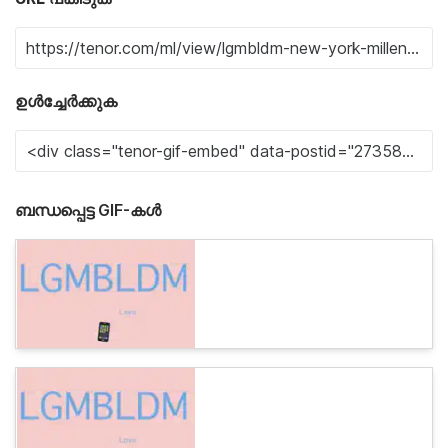
ഉൾച്ചേർക്കുക
ബന്ധപ്പെട്ട GIF-കൾ