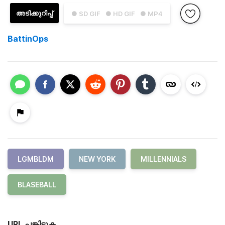
അടിക്കുറിപ്പ്
● SD GIF
● HD GIF
● MP4
BattinOps
LGMBLDM
NEW YORK
MILLENNIALS
BLASEBALL
URL പങ്കിടുക