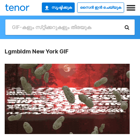
സൃഷ്ടിക്കുക
സൈൻ ഇൻ ചെയ്യുക
Lgmbldm New York GIF