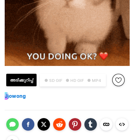
അടിക്കുറിപ്പ്
● SD GIF
● HD GIF
● MP4
J
jowong