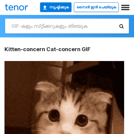
സൃഷ്ടിക്കുക
സൈൻ ഇൻ ചെയ്യുക
Kitten-concern Cat-concern GIF