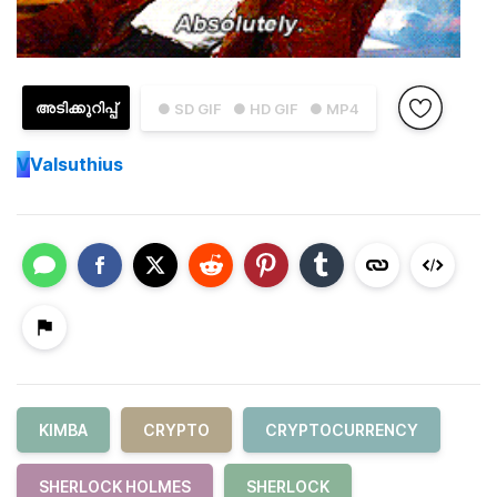
അടിക്കുറിപ്പ്
● SD GIF
● HD GIF
● MP4
V
Valsuthius
KIMBA
CRYPTO
CRYPTOCURRENCY
SHERLOCK HOLMES
SHERLOCK