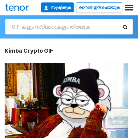
സൃഷ്ടിക്കുക
സൈൻ ഇൻ ചെയ്യുക
Kimba Crypto GIF