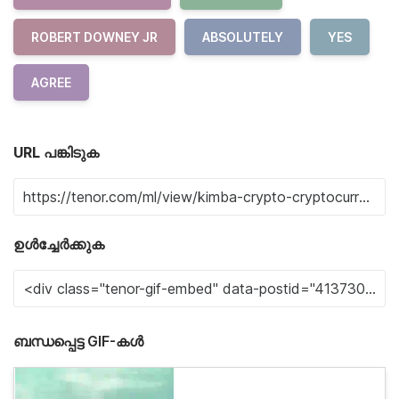
ROBERT DOWNEY JR
ABSOLUTELY
YES
AGREE
URL പങ്കിടുക
ഉൾച്ചേർക്കുക
ബന്ധപ്പെട്ട GIF-കൾ