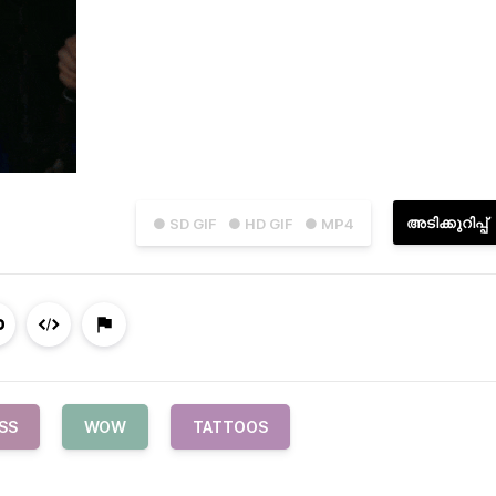
അടിക്കുറിപ്പ്
● SD GIF
● HD GIF
● MP4
SS
WOW
TATTOOS