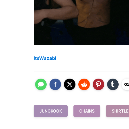
itsWazabi
JUNGKOOK
CHAINS
SHIRTLE