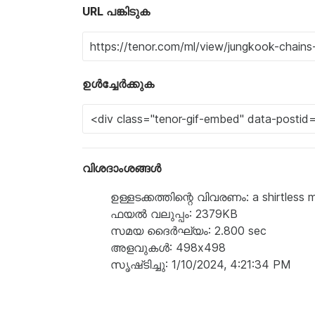
URL പങ്കിടുക
ഉൾച്ചേർക്കുക
വിശദാംശങ്ങൾ
ഉള്ളടക്കത്തിന്റെ വിവരണം: a shirtless m
ഫയൽ വലുപ്പം: 2379KB
സമയ ദൈർഘ്യം: 2.800 sec
അളവുകൾ: 498x498
സൃഷ്‌ടിച്ചു: 1/10/2024, 4:21:34 PM