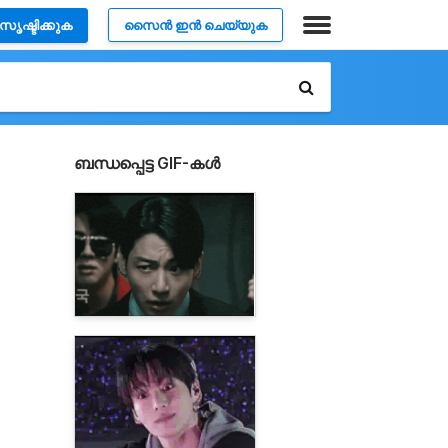
സൃഷ്ടിക്കുക
സൈൻ ഇൻ ചെയ്യുക
ബന്ധപ്പെട്ട GIF-കൾ