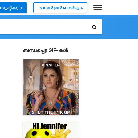
സൃഷ്ടിക്കുക
സൈൻ ഇൻ ചെയ്യുക
ബന്ധപ്പെട്ട GIF-കൾ