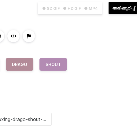
അടിക്കുറിപ്പ്
● SD GIF
● HD GIF
● MP4
DRAGO
SHOUT