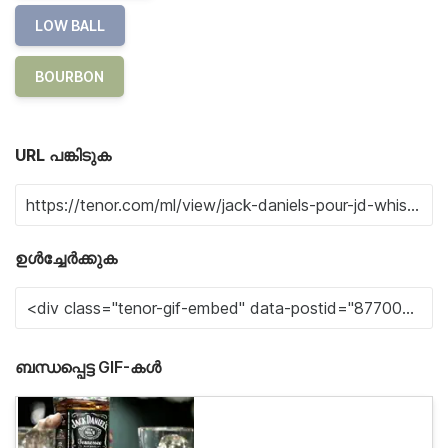
LOW BALL
BOURBON
URL പങ്കിടുക
ഉൾച്ചേർക്കുക
ബന്ധപ്പെട്ട GIF-കൾ