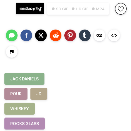
അടിക്കുറിപ്പ്
● SD GIF
● HD GIF
● MP4
JACK DANIELS
POUR
JD
WHISKEY
ROCKS GLASS