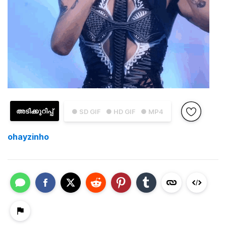
അടിക്കുറിപ്പ്
● SD GIF
● HD GIF
● MP4
ohayzinho