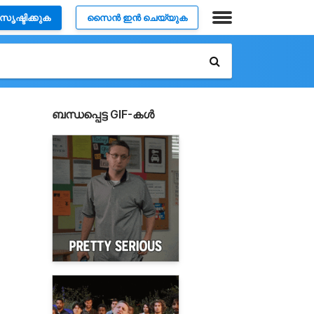
സൃഷ്ടിക്കുക
സൈൻ ഇൻ ചെയ്യുക
ബന്ധപ്പെട്ട GIF-കൾ