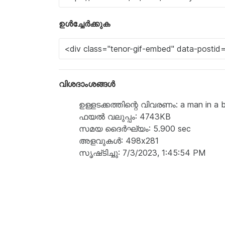
ഉൾച്ചേർക്കുക
വിശദാംശങ്ങൾ
ഉള്ളടക്കത്തിന്റെ വിവരണം: a man in a blu
ഫയൽ വലുപ്പം: 4743KB
സമയ ദൈർഘ്യം: 5.900 sec
അളവുകൾ: 498x281
സൃഷ്‌ടിച്ചു: 7/3/2023, 1:45:54 PM