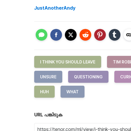
JustAnotherAndy
I THINK YOU SHOULD LEAVE
TIM ROB
UNSURE
QUESTIONING
CURI
HUH
WHAT
URL പങ്കിടുക