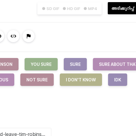
അടിക്കുറിപ്പ്
● SD GIF
● HD GIF
● MP4
INSON
YOU SURE
SURE
SURE ABOUT THA
OUS
NOT SURE
I DON'T KNOW
IDK