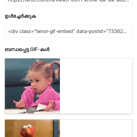
ഉൾച്ചേർക്കുക
ബന്ധപ്പെട്ട GIF-കൾ