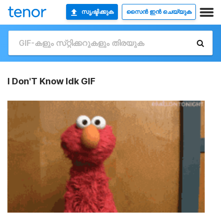
സൃഷ്ടിക്കുക
സൈൻ ഇൻ ചെയ്യുക
I Don'T Know Idk GIF