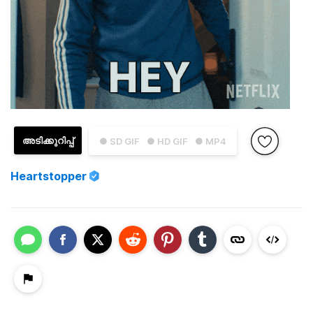
അടിക്കുറിപ്പ്
● SD GIF
● HD GIF
● MP4
Heartstopper