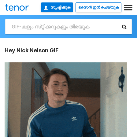
സൃഷ്ടിക്കുക
സൈൻ ഇൻ ചെയ്യുക
Hey Nick Nelson GIF