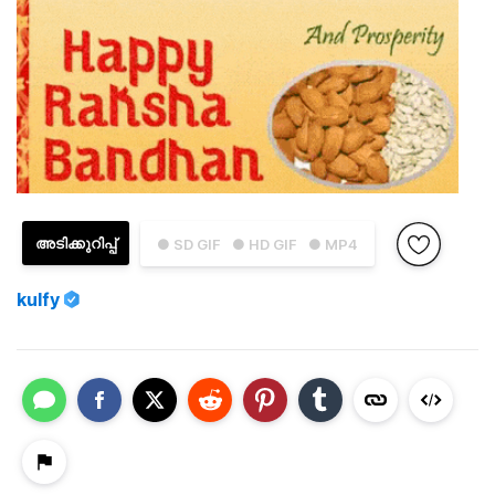
അടിക്കുറിപ്പ്
● SD GIF
● HD GIF
● MP4
kulfy