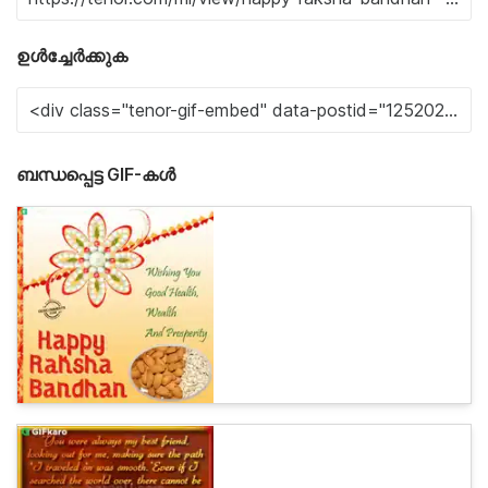
ഉൾച്ചേർക്കുക
ബന്ധപ്പെട്ട GIF-കൾ