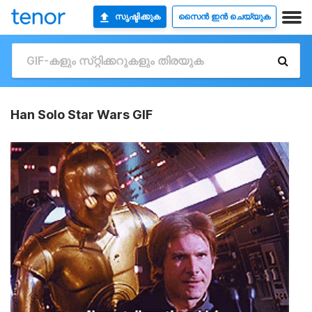
സൃഷ്ടിക്കുക
സൈൻ ഇൻ ചെയ്യുക
Han Solo Star Wars GIF