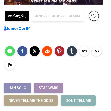
അടിക്കുറിപ്പ്
● SD GIF
● HD GIF
● MP4
J
JuniorCor84
HAN SOLO
STAR WARS
NEVER TELL ME THE ODDS
DONT TELL ME