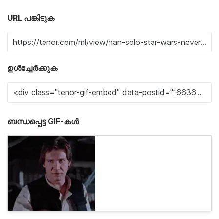
URL പങ്കിടുക
ഉൾച്ചേർക്കുക
ബന്ധപ്പെട്ട GIF-കൾ