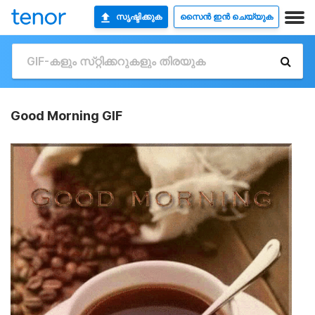
സൃഷ്ടിക്കുക
സൈൻ ഇൻ ചെയ്യുക
Good Morning GIF