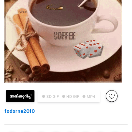
അടിക്കുറിപ്പ്
● SD GIF
● HD GIF
● MP4
fodorne2010