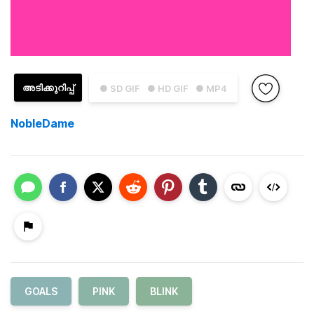
അടിക്കുറിപ്പ്
● SD GIF
● HD GIF
● MP4
NobleDame
GOALS
PINK
BLINK