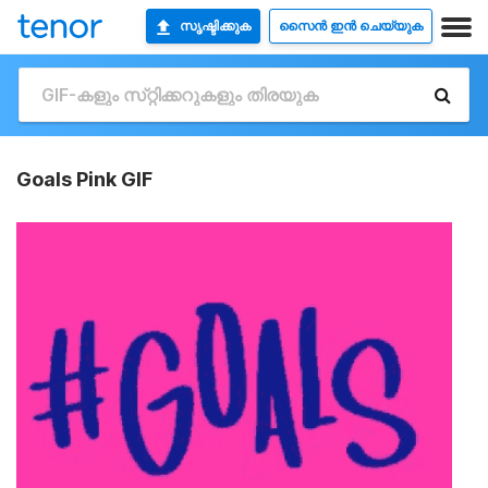
സൃഷ്ടിക്കുക
സൈൻ ഇൻ ചെയ്യുക
Goals Pink GIF