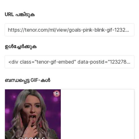
URL പങ്കിടുക
ഉൾച്ചേർക്കുക
ബന്ധപ്പെട്ട GIF-കൾ