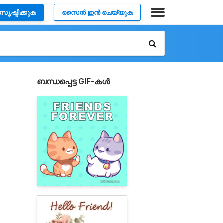
സൃഷ്ടിക്കുക
സൈൻ ഇൻ ചെയ്യുക
ബന്ധപ്പെട്ട GIF-കൾ