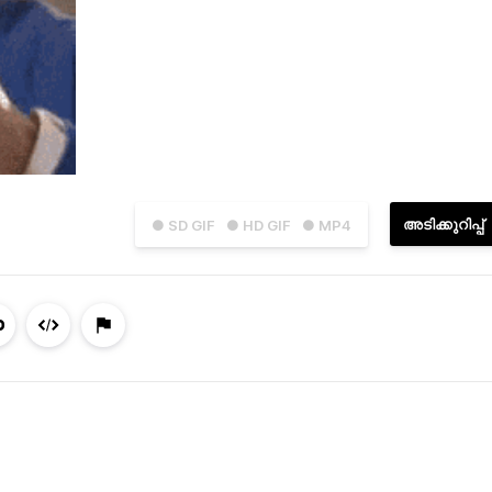
അടിക്കുറിപ്പ്
● SD GIF
● HD GIF
● MP4