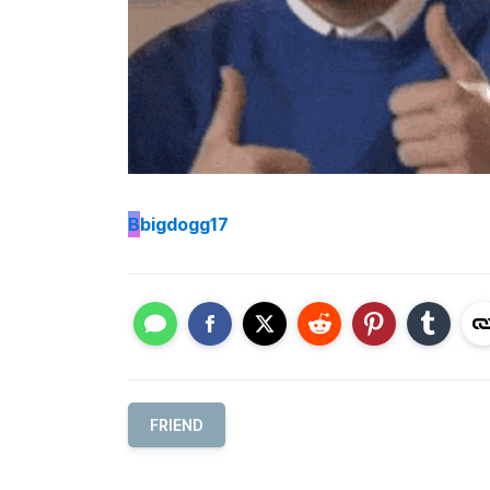
B
bigdogg17
FRIEND