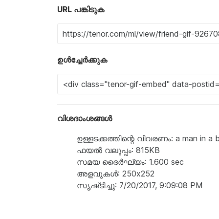
URL പങ്കിടുക
ഉൾച്ചേർക്കുക
വിശദാംശങ്ങൾ
ഉള്ളടക്കത്തിന്റെ വിവരണം: a man in a blu
ഫയൽ വലുപ്പം: 815KB
സമയ ദൈർഘ്യം: 1.600 sec
അളവുകൾ: 250x252
സൃഷ്‌ടിച്ചു: 7/20/2017, 9:09:08 PM