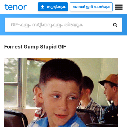
സൃഷ്ടിക്കുക
സൈൻ ഇൻ ചെയ്യുക
Forrest Gump Stupid GIF