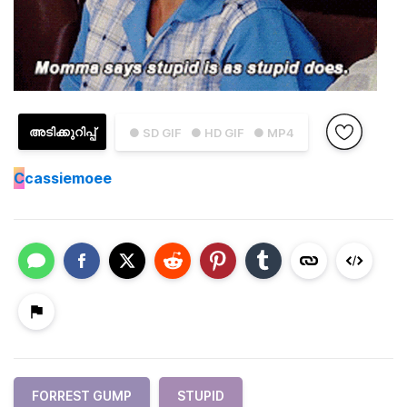
അടിക്കുറിപ്പ്
● SD GIF
● HD GIF
● MP4
C
cassiemoee
FORREST GUMP
STUPID