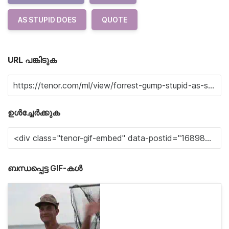
AS STUPID DOES
QUOTE
URL പങ്കിടുക
ഉൾച്ചേർക്കുക
ബന്ധപ്പെട്ട GIF-കൾ