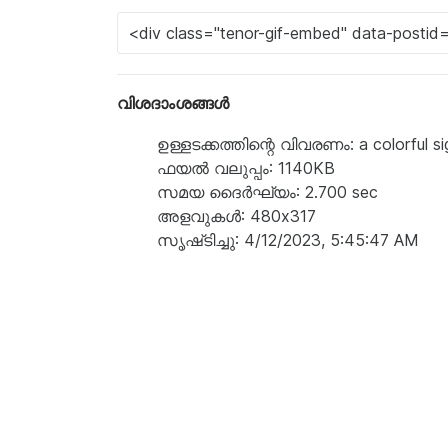
വിശദാംശങ്ങൾ
ഉള്ളടക്കത്തിന്റെ വിവരണം: a colorful sig
ഫയൽ വലുപ്പം: 1140KB
സമയ ദൈർഘ്യം: 2.700 sec
അളവുകൾ: 480x317
സൃഷ്‌ടിച്ചു: 4/12/2023, 5:45:47 AM