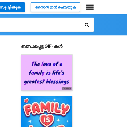
സൃഷ്ടിക്കുക
സൈൻ ഇൻ ചെയ്യുക
ബന്ധപ്പെട്ട GIF-കൾ