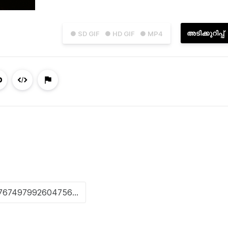
അടിക്കുറിപ്പ്
● SD GIF
● HD GIF
● MP4