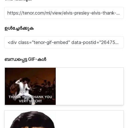
ഉൾച്ചേർക്കുക
ബന്ധപ്പെട്ട GIF-കൾ