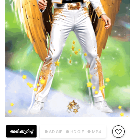
അടിക്കുറിപ്പ്
● SD GIF
● HD GIF
● MP4