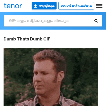
സൃഷ്ടിക്കുക
സൈൻ ഇൻ ചെയ്യുക
Dumb Thats Dumb GIF