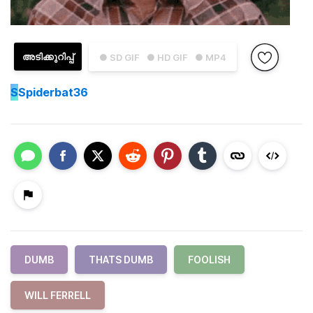
അടിക്കുറിപ്പ്
● SD GIF
● HD GIF
● MP4
S
Spiderbat36
DUMB
THATS DUMB
FOOLISH
WILL FERRELL