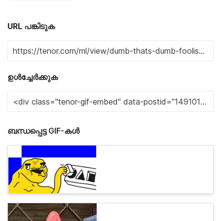
URL പങ്കിടുക
ഉൾച്ചേർക്കുക
ബന്ധപ്പെട്ട GIF-കൾ