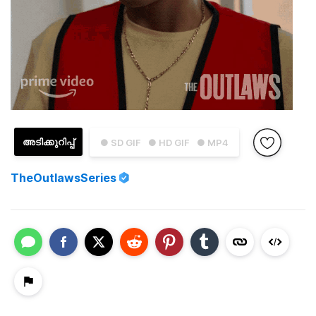
അടിക്കുറിപ്പ്
● SD GIF
● HD GIF
● MP4
TheOutlawsSeries