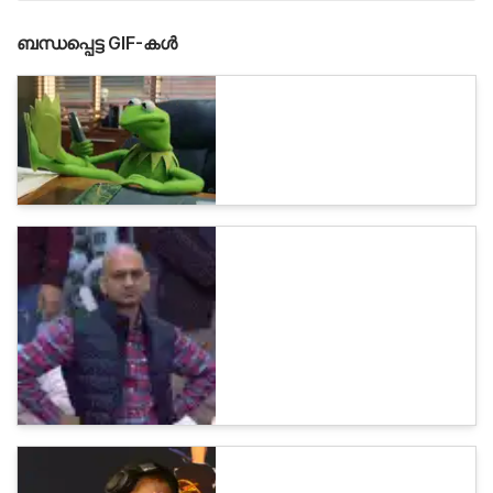
ബന്ധപ്പെട്ട GIF-കൾ