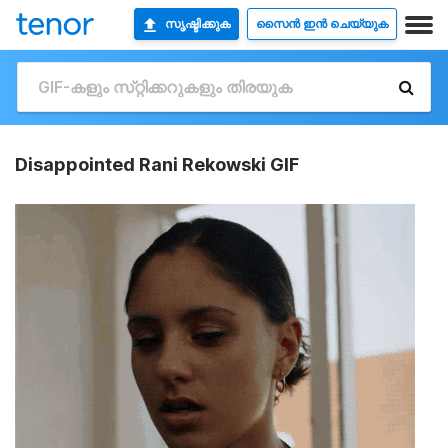
സൃഷ്ടിക്കുക
സൈൻ ഇൻ ചെയ്യുക
Disappointed Rani Rekowski GIF