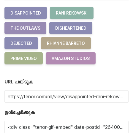
DISAPPOINTED
RANI REKOWSKI
THE OUTLAWS
DISHEARTENED
DEJECTED
RHIANNE BARRETO
PRIME VIDEO
AMAZON STUDIOS
URL പങ്കിടുക
ഉൾച്ചേർക്കുക