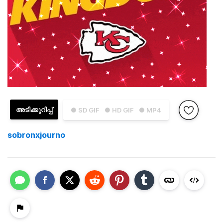
അടിക്കുറിപ്പ്
● SD GIF
● HD GIF
● MP4
sobronxjourno