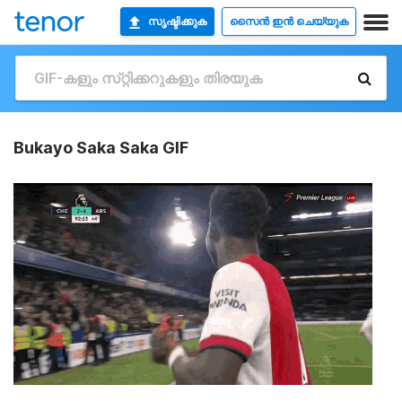
സൃഷ്ടിക്കുക
സൈൻ ഇൻ ചെയ്യുക
Bukayo Saka Saka GIF