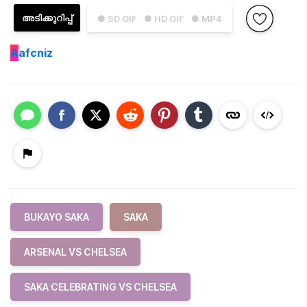
അടിക്കുറിപ്പ്
● SD GIF
● HD GIF
● MP4
A
afcniz
BUKAYO SAKA
SAKA
ARSENAL VS CHELSEA
SAKA CELEBRATING VS CHELSEA