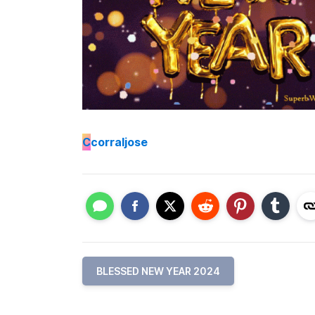
C
corraljose
BLESSED NEW YEAR 2024