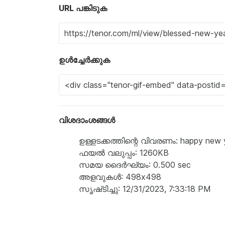
URL പങ്കിടുക
ഉൾച്ചേർക്കുക
വിശദാംശങ്ങൾ
ഉള്ളടക്കത്തിന്റെ വിവരണം: happy new ye
ഫയൽ വലുപ്പം: 1260KB
സമയ ദൈർഘ്യം: 0.500 sec
അളവുകൾ: 498x498
സൃഷ്‌ടിച്ചു: 12/31/2023, 7:33:18 PM