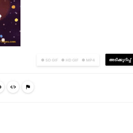
അടിക്കുറിപ്പ്
● SD GIF
● HD GIF
● MP4