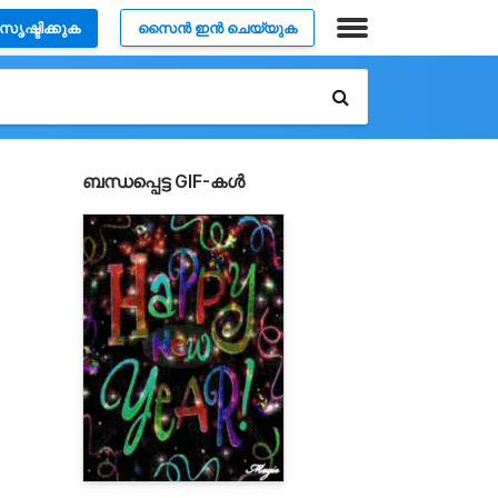
സൃഷ്ടിക്കുക
സൈൻ ഇൻ ചെയ്യുക
ബന്ധപ്പെട്ട GIF-കൾ