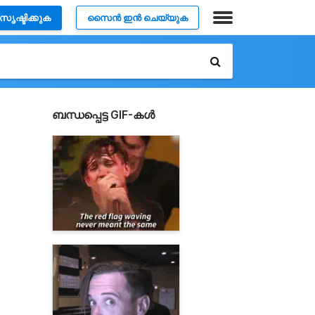
സൃഷ്ടിക്കുക
സൈൻ ഇൻ ചെയ്യുക
ബന്ധപ്പെട്ട GIF-കൾ