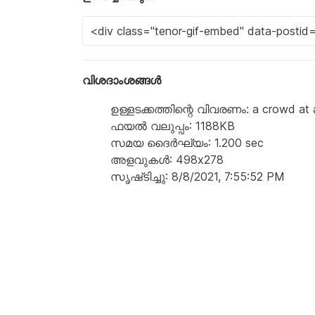
വിശദാംശങ്ങൾ
ഉള്ളടക്കത്തിന്റെ വിവരണം: a crowd at a
ഫയൽ വലുപ്പം: 1188KB
സമയ ദൈർഘ്യം: 1.200 sec
അളവുകൾ: 498x278
സൃഷ്‌ടിച്ചു: 8/8/2021, 7:55:52 PM