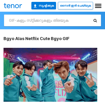
സൃഷ്ടിക്കുക
സൈൻ ഇൻ ചെയ്യുക
Bgyo Alas Netflix Cute Bgyo GIF