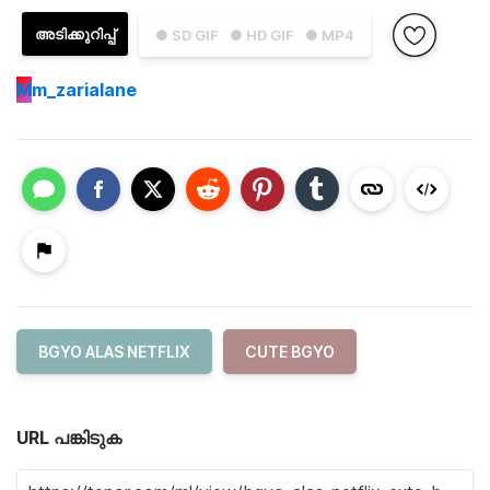
അടിക്കുറിപ്പ്
● SD GIF
● HD GIF
● MP4
M
m_zarialane
BGYO ALAS NETFLIX
CUTE BGYO
URL പങ്കിടുക