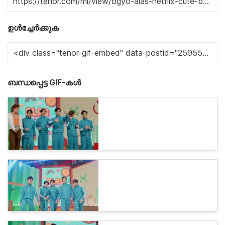
ഉൾച്ചേർക്കുക
ബന്ധപ്പെട്ട GIF-കൾ