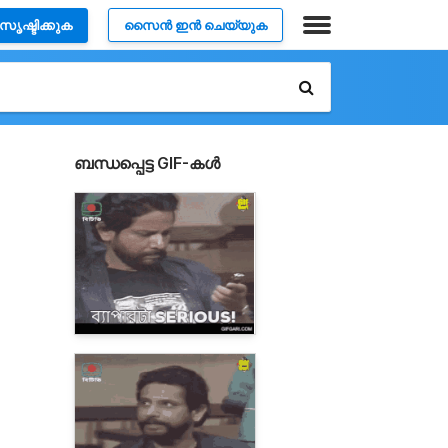
സൃഷ്ടിക്കുക
സൈൻ ഇൻ ചെയ്യുക
ബന്ധപ്പെട്ട GIF-കൾ