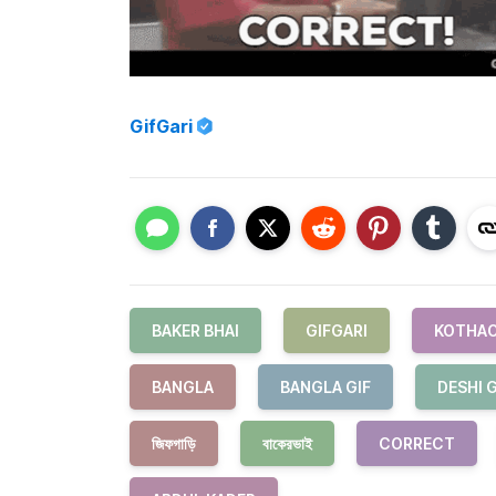
GifGari
BAKER BHAI
GIFGARI
KOTHAO
BANGLA
BANGLA GIF
DESHI G
জিফগাড়ি
বাকেরভাই
CORRECT