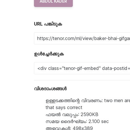
ABDUL KADER
URL പങ്കിടുക
ഉൾച്ചേർക്കുക
വിശദാംശങ്ങൾ
ഉള്ളടക്കത്തിന്റെ വിവരണം: two men are 
that says correct
ഫയൽ വലുപ്പം: 2590KB
സമയ ദൈർഘ്യം: 2.100 sec
അളവുകൾ: 498x389