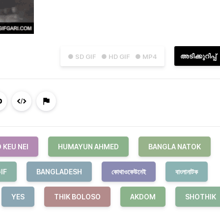
അടിക്കുറിപ്പ്
● SD GIF
● HD GIF
● MP4
 KEU NEI
HUMAYUN AHMED
BANGLA NATOK
IF
BANGLADESH
কোথাওকেউনেই
বাংলানাটক
YES
THIK BOLOSO
AKDOM
SHOTHIK