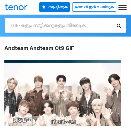
സൃഷ്ടിക്കുക
സൈൻ ഇൻ ചെയ്യുക
Andteam Andteam Ot9 GIF