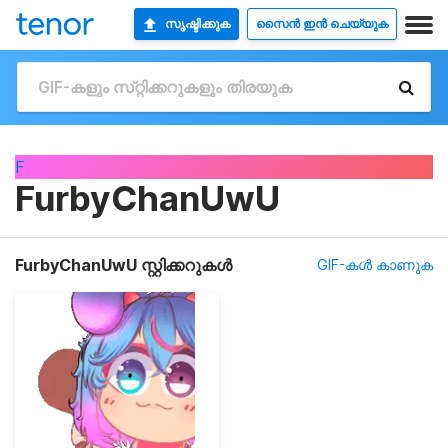
സൃഷ്ടിക്കുക
സൈൻ ഇൻ ചെയ്യുക
F
FurbyChanUwU
FurbyChanUwU സ്റ്റിക്കറുകൾ
GIF-കൾ കാണുക