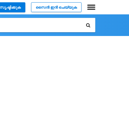
സൃഷ്ടിക്കുക
സൈൻ ഇൻ ചെയ്യുക