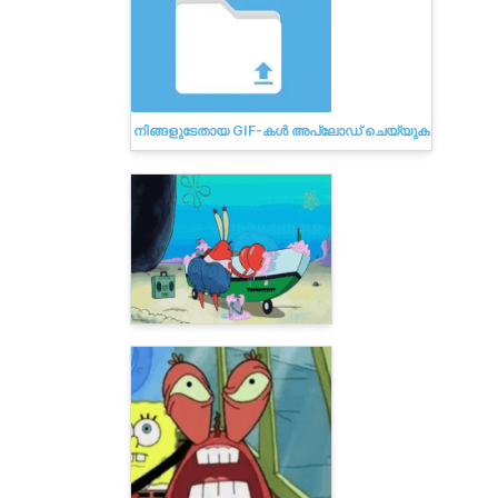
നിങ്ങളുടേതായ GIF-കൾ അപ്‌ലോഡ് ചെയ്യുക