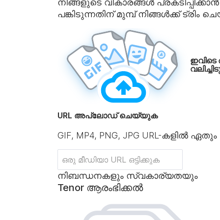
നിങ്ങളുടെ വികാരങ്ങൾ പ്രകടിപ്പിക്കാ
പങ്കിടുന്നതിന് മുമ്പ് നിങ്ങൾക്ക് ട
ഇവിടെ
വലിച്ചി
URL അപ്‌ലോഡ് ചെയ്യുക
GIF, MP4, PNG, JPG URL-കളിൽ ഏതും
നിബന്ധനകളും സ്വകാര്യതയും
Tenor ആരംഭിക്കൽ