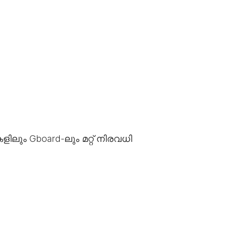
ിലും Gboard-ലും മറ്റ് നിരവധി