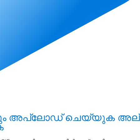
ും
അപ്‌ലോഡ് ചെയ്യുക
അല്
ക