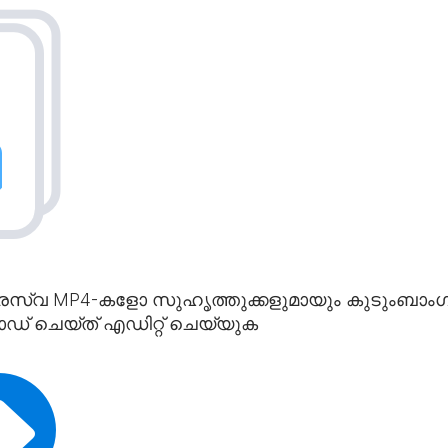
ഹ്രസ്വ MP4-കളോ സുഹൃത്തുക്കളുമായും കുടുംബാംഗങ്
് ചെയ്‌ത് എഡിറ്റ് ചെയ്യുക