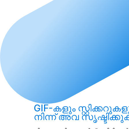
GIF-കളും സ്റ്റിക്കറുകള
നിന്ന് അവ
സൃഷ്ടിക്കു