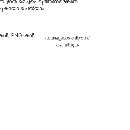
. ഇത് മെച്ചപ്പെടുത്തണമെങ്കിൽ,
 നൽകുകയോ ചെയ്യാം.
കൾ, PNG-കൾ,
ഫയലുകൾ ബ്രൗസ്
ചെയ്യുക