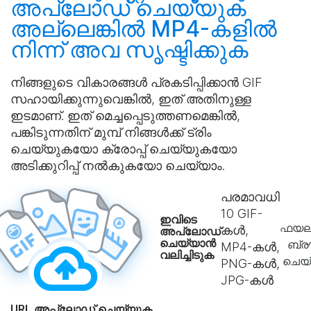
അപ്‌ലോഡ് ചെയ്യുക
അല്ലെങ്കിൽ MP4-കളിൽ
നിന്ന് അവ
സൃഷ്ടിക്കുക
നിങ്ങളുടെ വികാരങ്ങൾ പ്രകടിപ്പിക്കാൻ GIF
സഹായിക്കുന്നുവെങ്കിൽ, ഇത് അതിനുള്ള
ഇടമാണ്. ഇത് മെച്ചപ്പെടുത്തണമെങ്കിൽ,
പങ്കിടുന്നതിന് മുമ്പ് നിങ്ങൾക്ക് ട്രിം
ചെയ്യുകയോ ക്രോപ്പ് ചെയ്യുകയോ
അടിക്കുറിപ്പ് നൽകുകയോ ചെയ്യാം.
പരമാവധി
10
GIF-
ഇവിടെ
ഫയല
കൾ,
അപ്‌ലോഡ്
ചെയ്യാൻ
ബ്ര
MP4-കൾ,
വലിച്ചിടുക
ചെയ
PNG-കൾ,
JPG-കൾ
URL അപ്‌ലോഡ് ചെയ്യുക