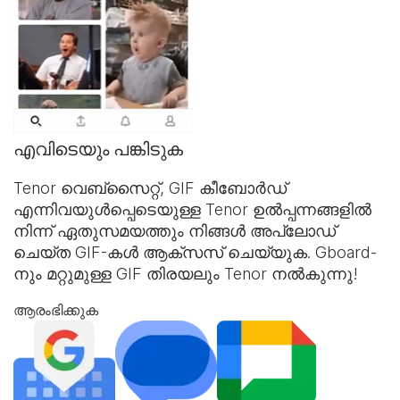
എവിടെയും പങ്കിടുക
Tenor വെബ്‌സൈറ്റ്,
GIF കീബോർഡ്
എന്നിവയുൾപ്പെടെയുള്ള Tenor ഉൽപ്പന്നങ്ങളിൽ
നിന്ന് ഏതുസമയത്തും നിങ്ങൾ അപ്‌ലോഡ്
ചെയ്ത GIF-കൾ ആക്‌സസ് ചെയ്യുക. Gboard-
നും മറ്റുമുള്ള GIF തിരയലും Tenor നൽകുന്നു!
ആരംഭിക്കുക