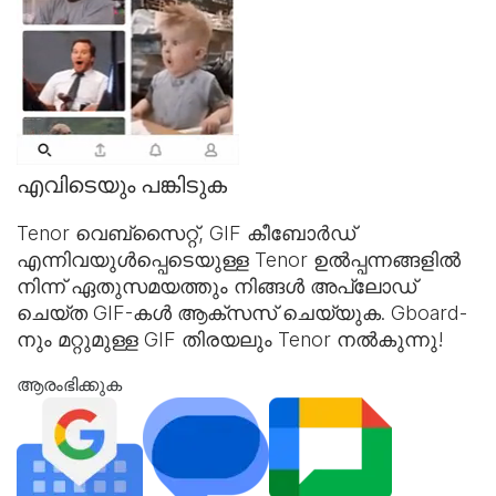
എവിടെയും പങ്കിടുക
Tenor വെബ്‌സൈറ്റ്,
GIF കീബോർഡ്
എന്നിവയുൾപ്പെടെയുള്ള Tenor ഉൽപ്പന്നങ്ങളിൽ
നിന്ന് ഏതുസമയത്തും നിങ്ങൾ അപ്‌ലോഡ്
ചെയ്ത GIF-കൾ ആക്‌സസ് ചെയ്യുക. Gboard-
നും മറ്റുമുള്ള GIF തിരയലും Tenor നൽകുന്നു!
ആരംഭിക്കുക