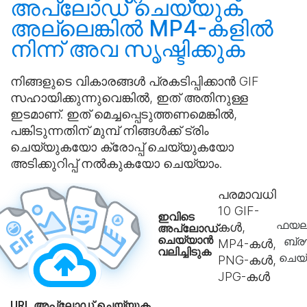
അപ്‌ലോഡ് ചെയ്യുക
അല്ലെങ്കിൽ MP4-കളിൽ
നിന്ന് അവ
സൃഷ്ടിക്കുക
നിങ്ങളുടെ വികാരങ്ങൾ പ്രകടിപ്പിക്കാൻ GIF
സഹായിക്കുന്നുവെങ്കിൽ, ഇത് അതിനുള്ള
ഇടമാണ്. ഇത് മെച്ചപ്പെടുത്തണമെങ്കിൽ,
പങ്കിടുന്നതിന് മുമ്പ് നിങ്ങൾക്ക് ട്രിം
ചെയ്യുകയോ ക്രോപ്പ് ചെയ്യുകയോ
അടിക്കുറിപ്പ് നൽകുകയോ ചെയ്യാം.
പരമാവധി
10
GIF-
ഇവിടെ
ഫയല
കൾ,
അപ്‌ലോഡ്
ചെയ്യാൻ
ബ്ര
MP4-കൾ,
വലിച്ചിടുക
ചെയ
PNG-കൾ,
JPG-കൾ
URL അപ്‌ലോഡ് ചെയ്യുക