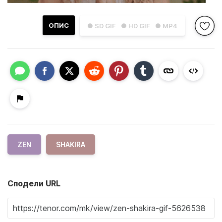
ОПИС
● SD GIF
● HD GIF
● MP4
ZEN
SHAKIRA
Сподели URL