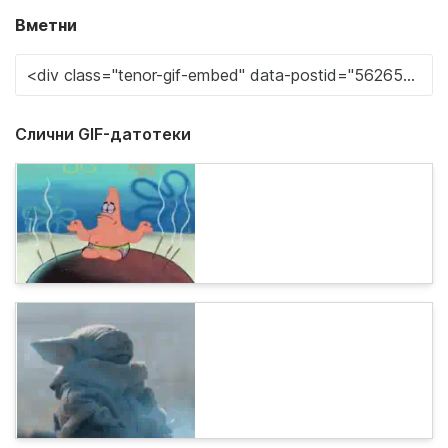
Вметни
Слични GIF-датотеки