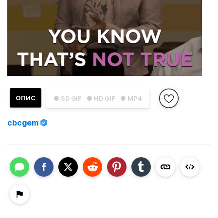
ОПИС
● SD GIF
● HD GIF
● MP4
cbcgem