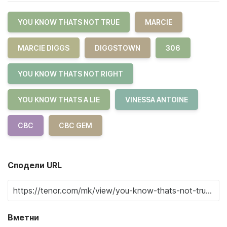
YOU KNOW THATS NOT TRUE
MARCIE
MARCIE DIGGS
DIGGSTOWN
306
YOU KNOW THATS NOT RIGHT
YOU KNOW THATS A LIE
VINESSA ANTOINE
CBC
CBC GEM
Сподели URL
Вметни