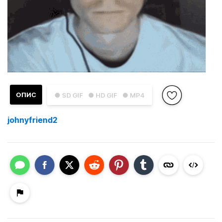
ОПИС
● SD GIF
● HD GIF
● MP4
johnyfriend2