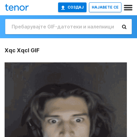
СОЗДАЈ
НАЈАВETE СЕ
Xqc Xqcl GIF