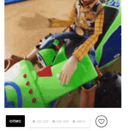
ОПИС
● SD GIF
● HD GIF
● MP4