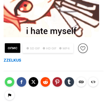
ОПИС
● SD GIF
● HD GIF
● MP4
ZZELKUS